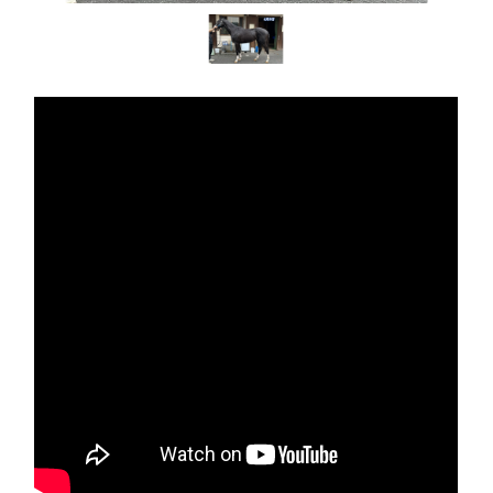
Warning
: Undefined variable $get_the_title
in
/home/r3060661/public_html/cardia-
horse.com/wp/wp-
content/themes/cardia/single-
affiliation.php
on line
63