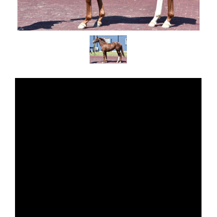
Warning
: Undefined variable $get_the_title
in
/home/r3060661/public_html/cardia-