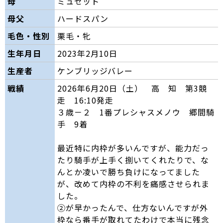
母
ミュゼット
母父
ハードスパン
毛色・性別
栗毛・牝
生年月日
2023年2月10日
生産者
ケンブリッジバレー
戦績
2026年6月20日（土） 高 知 第3競
走 16:10発走
３歳－２ 1番プレシャスメノウ 郷間騎
手 9着
最近特に内枠が多いんですが、能力だっ
たり騎手が上手く捌いてくれたりで、な
んとか凌いで勝ち負けになってました
が、改めて内枠の不利を痛感させられま
した。
②が早かったんで、仕方ないんですが外
枠なら番手が取れてたわけで本当に残念